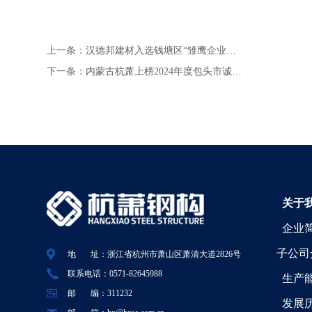
上一条：
汉德邦建材入选钱塘区“雏鹰企业…
下一条：
内蒙古杭萧上榜2024年度包头市诚…
关于
企业
子公司
地 址：浙江省杭州市萧山区萧清大道2826号
联系电话：0571-82645988
生产
邮 编：311232
发展