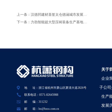
上一条：
汉德邦建材喜签太仓德涵城市发展…
下一条：
力劲智能超大型压铸装备生产基地…
关于
企业
子公司
地 址：浙江省杭州市萧山区萧清大道2826号
联系电话：0571-82645988
生产
邮 编：311232
发展
邮 箱：hx@hxss.com.cn